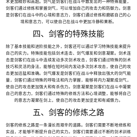
术更加精妙和高超。剑气是剑客们在战斗中散发出的一种特殊能量，
剑客们通过修炼和掌握剑气，可以增加自己的攻击力和防御力。剑意
是剑客们在战斗中的心境和意志力，剑客们通过修炼和磨砺自己的心
境和意志力，可以使自己在战斗中更加冷静和果断。
四、剑客的特殊技能
除了基本技能和进阶技能之外，剑客还可以通过学习特殊技能来提升
自己的实力。特殊技能包括剑术连击、剑气爆发和剑意凝聚。剑术连
击是剑客们在战斗中连续发动多次剑术攻击，剑客们通过特殊的剑术
技巧和灵活的身法，能够在短时间内发动多次剑术攻击，使自己的攻
击更加迅猛和准确。剑气爆发是剑客们在战斗中释放出强大的剑气能
量，剑客们通过特殊的呼吸法和内力掌握，能够将内力凝聚成剑气，
使自己的攻击更加强大和有杀伤力。剑意凝聚是剑客们在战斗中凝聚
自己的意志力，剑客们通过特殊的修炼方法和心境调整，能够将自己
的意志力凝聚在剑上，使自己的攻击更加坚定和有威慑力。
五、剑客的修炼之路
剑客的修炼之路是一条漫长而艰辛的道路。剑客们需要不断地修炼和
实战，才能够不断提升自己的实力。剑客们需要通过不断的剑术训练