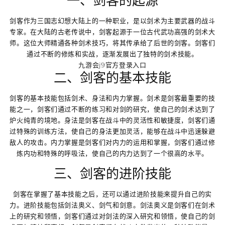
一、剑客的起源
剑客作为三国志幻想大陆上的一种职业，是以剑术为主要武器的战斗
专家。在大陆的古老传说中，剑客起源于一位古代武功高强的剑术大
师。这位大师精通各种剑术技巧，将其传承给了后世的剑客。剑客们
通过不断的修炼和实战，逐渐发展出了独特的剑术技能。
九游会j9官方登录入口
二、剑客的基本技能
剑客的基本技能包括剑术、身法和内力掌握。剑术是剑客最重要的技
能之一，剑客们通过不断的练习和对剑的研究，使自己的剑术达到了
炉火纯青的境地。身法是剑客在战斗中的灵活性和敏捷度，剑客们通
过特殊的训练方法，使自己的身法更加灵活，能够在战斗中迅速躲避
敌人的攻击。内力掌握是剑客们对内力的运用和掌握，剑客们通过修
炼内功和特殊的呼吸法，使自己的内力达到了一个很高的水平。
三、剑客的进阶技能
剑客在掌握了基本技能之后，还可以通过进阶技能来提升自己的实
力。进阶技能包括剑法奥义、剑气和剑意。剑法奥义是剑客们在剑术
上的研究和领悟，剑客们通过对剑法的深入研究和领悟，使自己的剑